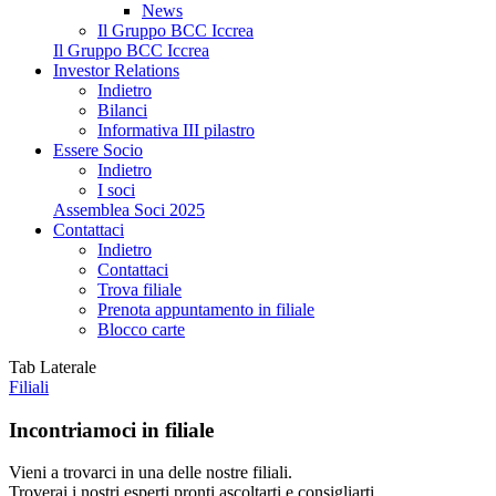
News
Il Gruppo BCC Iccrea
Il Gruppo BCC Iccrea
Investor Relations
Indietro
Bilanci
Informativa III pilastro
Essere Socio
Indietro
I soci
Assemblea Soci 2025
Contattaci
Indietro
Contattaci
Trova filiale
Prenota appuntamento in filiale
Blocco carte
Tab Laterale
Filiali
Incontriamoci in filiale
Vieni a trovarci in una delle nostre filiali.
Troverai i nostri esperti pronti ascoltarti e consigliarti.