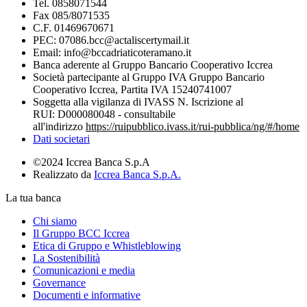
Tel. 0858071544
Fax 085/8071535
C.F. 01469670671
PEC: 07086.bcc@actaliscertymail.it
Email: info@bccadriaticoteramano.it
Banca aderente al Gruppo Bancario Cooperativo Iccrea
Società partecipante al Gruppo IVA Gruppo Bancario
Cooperativo Iccrea, Partita IVA 15240741007
Soggetta alla vigilanza di IVASS N. Iscrizione al
RUI: D000080048 - consultabile
all'indirizzo
https://ruipubblico.ivass.it/rui-pubblica/ng/#/home
Dati societari
©2024 Iccrea Banca S.p.A
Realizzato da
Iccrea Banca S.p.A.
La tua banca
Chi siamo
Il Gruppo BCC Iccrea
Etica di Gruppo e Whistleblowing
La Sostenibilità
Comunicazioni e media
Governance
Documenti e informative