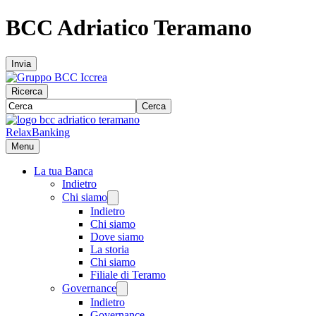
BCC Adriatico Teramano
Invia
Ricerca
Cerca
RelaxBanking
Menu
La tua Banca
Indietro
Chi siamo
Indietro
Chi siamo
Dove siamo
La storia
Chi siamo
Filiale di Teramo
Governance
Indietro
Governance