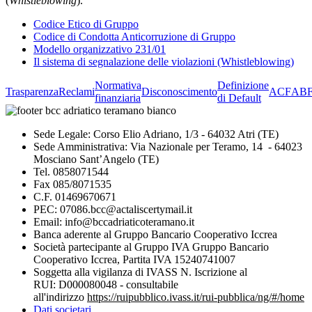
(
Whistleblowing
).
Codice Etico di Gruppo
Codice di Condotta Anticorruzione di Gruppo
Modello organizzativo 231/01
Il sistema di segnalazione delle violazioni (Whistleblowing)
Normativa
Definizione
Trasparenza
Reclami
Disconoscimento
ACF
AB
finanziaria
di Default
Sede Legale: Corso Elio Adriano, 1/3 - 64032 Atri (TE)
Sede Amministrativa: Via Nazionale per Teramo, 14 - 64023
Mosciano Sant’Angelo (TE)
Tel. 0858071544
Fax 085/8071535
C.F. 01469670671
PEC: 07086.bcc@actaliscertymail.it
Email: info@bccadriaticoteramano.it
Banca aderente al Gruppo Bancario Cooperativo Iccrea
Società partecipante al Gruppo IVA Gruppo Bancario
Cooperativo Iccrea, Partita IVA 15240741007
Soggetta alla vigilanza di IVASS N. Iscrizione al
RUI: D000080048 - consultabile
all'indirizzo
https://ruipubblico.ivass.it/rui-pubblica/ng/#/home
Dati societari