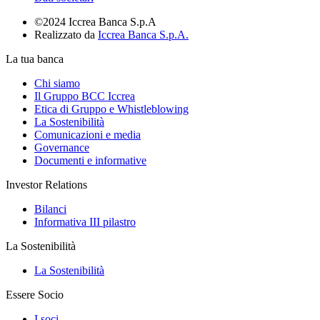
©2024 Iccrea Banca S.p.A
Realizzato da
Iccrea Banca S.p.A.
La tua banca
Chi siamo
Il Gruppo BCC Iccrea
Etica di Gruppo e Whistleblowing
La Sostenibilità
Comunicazioni e media
Governance
Documenti e informative
Investor Relations
Bilanci
Informativa III pilastro
La Sostenibilità
La Sostenibilità
Essere Socio
I soci