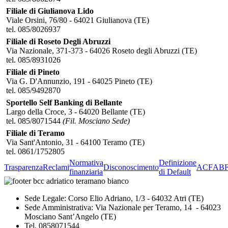
Filiale di Giulianova Lido
Viale Orsini, 76/80 - 64021 Giulianova (TE)
tel. 085/8026937
Filiale di Roseto Degli Abruzzi
Via Nazionale, 371-373 - 64026 Roseto degli Abruzzi (TE)
tel. 085/8931026
Filiale di Pineto
Via G. D'Annunzio, 191 - 64025 Pineto (TE)
tel. 085/9492870
Sportello Self Banking di Bellante
Largo della Croce, 3 - 64020 Bellante (TE)
tel. 085/8071544
(Fil. Mosciano Sede)
Filiale di Teramo
Via Sant'Antonio, 31 - 64100 Teramo (TE)
tel. 0861/1752805
Normativa
Definizione
Trasparenza
Reclami
Disconoscimento
ACF
AB
finanziaria
di Default
Sede Legale: Corso Elio Adriano, 1/3 - 64032 Atri (TE)
Sede Amministrativa: Via Nazionale per Teramo, 14 - 64023
Mosciano Sant’Angelo (TE)
Tel. 0858071544