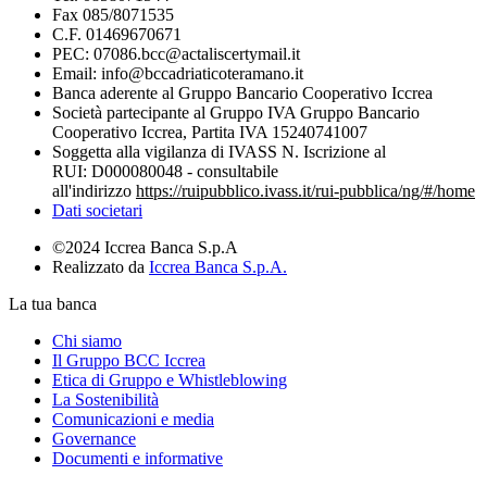
Fax 085/8071535
C.F. 01469670671
PEC: 07086.bcc@actaliscertymail.it
Email: info@bccadriaticoteramano.it
Banca aderente al Gruppo Bancario Cooperativo Iccrea
Società partecipante al Gruppo IVA Gruppo Bancario
Cooperativo Iccrea, Partita IVA 15240741007
Soggetta alla vigilanza di IVASS N. Iscrizione al
RUI: D000080048 - consultabile
all'indirizzo
https://ruipubblico.ivass.it/rui-pubblica/ng/#/home
Dati societari
©2024 Iccrea Banca S.p.A
Realizzato da
Iccrea Banca S.p.A.
La tua banca
Chi siamo
Il Gruppo BCC Iccrea
Etica di Gruppo e Whistleblowing
La Sostenibilità
Comunicazioni e media
Governance
Documenti e informative