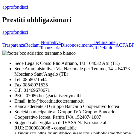
approfondisci
Prestiti obbligazionari
approfondisci
Normativa
Definizione
Trasparenza
Reclami
Disconoscimento
ACF
AB
finanziaria
di Default
Sede Legale: Corso Elio Adriano, 1/3 - 64032 Atri (TE)
Sede Amministrativa: Via Nazionale per Teramo, 14 - 64023
Mosciano Sant’Angelo (TE)
Tel. 0858071544
Fax 085/8071535
C.F. 01469670671
PEC: 07086.bcc@actaliscertymail.it
Email: info@bccadriaticoteramano.it
Banca aderente al Gruppo Bancario Cooperativo Iccrea
Società partecipante al Gruppo IVA Gruppo Bancario
Cooperativo Iccrea, Partita IVA 15240741007
Soggetta alla vigilanza di IVASS N. Iscrizione al
RUI: D000080048 - consultabile
all'indirizzo
https://ruipubblico.ivass.it/rui-pubblica/ng/#/home