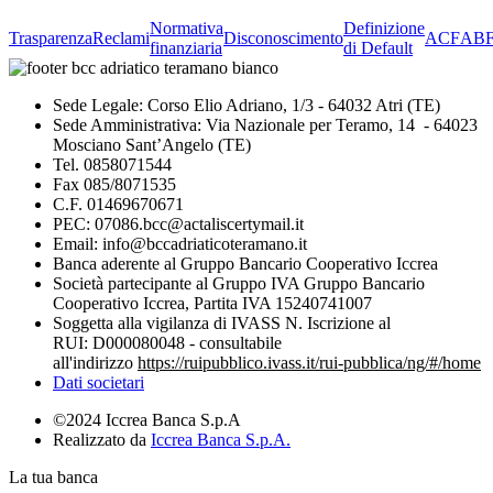
Normativa
Definizione
Trasparenza
Reclami
Disconoscimento
ACF
AB
finanziaria
di Default
Sede Legale: Corso Elio Adriano, 1/3 - 64032 Atri (TE)
Sede Amministrativa: Via Nazionale per Teramo, 14 - 64023
Mosciano Sant’Angelo (TE)
Tel. 0858071544
Fax 085/8071535
C.F. 01469670671
PEC: 07086.bcc@actaliscertymail.it
Email: info@bccadriaticoteramano.it
Banca aderente al Gruppo Bancario Cooperativo Iccrea
Società partecipante al Gruppo IVA Gruppo Bancario
Cooperativo Iccrea, Partita IVA 15240741007
Soggetta alla vigilanza di IVASS N. Iscrizione al
RUI: D000080048 - consultabile
all'indirizzo
https://ruipubblico.ivass.it/rui-pubblica/ng/#/home
Dati societari
©2024 Iccrea Banca S.p.A
Realizzato da
Iccrea Banca S.p.A.
La tua banca