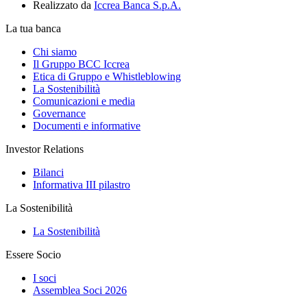
Realizzato da
Iccrea Banca S.p.A.
La tua banca
Chi siamo
Il Gruppo BCC Iccrea
Etica di Gruppo e Whistleblowing
La Sostenibilità
Comunicazioni e media
Governance
Documenti e informative
Investor Relations
Bilanci
Informativa III pilastro
La Sostenibilità
La Sostenibilità
Essere Socio
I soci
Assemblea Soci 2026