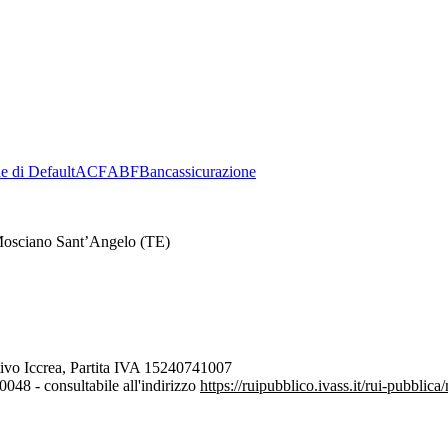
e di Default
ACF
ABF
Bancassicurazione
Mosciano Sant’Angelo (TE)
ivo Iccrea, Partita IVA 15240741007
048 - consultabile all'indirizzo
https://ruipubblico.ivass.it/rui-pubblic