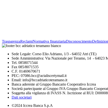
Trasparenza
Reclami
Normativa finanziaria
Disconoscimento
Definizion
Sede Legale: Corso Elio Adriano, 1/3 - 64032 Atri (TE)
Sede Amministrativa: Via Nazionale per Teramo, 14 - 64023 
Tel. 0858071544
Fax 085/8071535
C.F. 01469670671
PEC: 07086.bcc@actaliscertymail.it
Email: info@bccadriaticoteramano.it
Banca aderente al Gruppo Bancario Cooperativo Iccrea
Società partecipante al Gruppo IVA Gruppo Bancario Cooperat
Soggetta alla vigilanza di IVASS N. Iscrizione al RUI: D000080
Dati societari
©2024 Iccrea Banca S.p.A